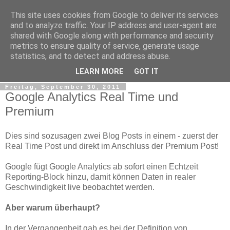
This site uses cookies from Google to deliver its services
Web Analytics Inside
and to analyze traffic. Your IP address and user-agent are
shared with Google along with performance and security
metrics to ensure quality of service, generate usage
Google Analytics, Web Measurement, Tracking, Analyse,
statistics, and to detect and address abuse.
Traffic, Web Analyse, Marketing Controlling, Tools
LEARN MORE
GOT IT
Freitag, September 30, 2011
Google Analytics Real Time und
Premium
Dies sind sozusagen zwei Blog Posts in einem - zuerst der
Real Time Post und direkt im Anschluss der Premium Post!
Google fügt Google Analytics ab sofort einen Echtzeit
Reporting-Block hinzu, damit können Daten in realer
Geschwindigkeit live beobachtet werden.
Aber warum überhaupt?
In der Vergangenheit gab es bei der Definition von