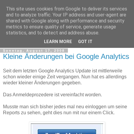
This site uses cookies from Google to deliver its services
Web Analytics Inside
and to analyze traffic. Your IP address and user-agent are
shared with Google along with performance and security
metrics to ensure quality of service, generate usage
Google Analytics, Web Measurement, Tracking, Analyse,
statistics, and to detect and address abuse.
Traffic, Web Analyse, Marketing Controlling, Tools
LEARN MORE
GOT IT
Sonntag, August 17, 2008
Kleine Änderungen bei Google Analytics
Seit dem letzten Google Analytics Update ist mittlerweile
schon wieder einige Zeit vergangen. Nun hat es allerdings
wieder kleiner Änderungen gegeben.
Das Anmeldeprozedere ist vereinfacht worden.
Musste man sich bisher jedes mal neu einloggen um seine
Reports zu sehen, geht dies nun mit nur einem Click.