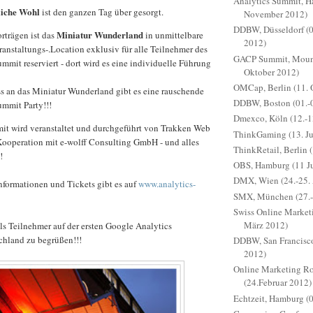
Analytics Summit, H
liche Wohl
ist den ganzen Tag über gesorgt.
November 2012)
DDBW, Düsseldorf (
Miniatur Wunderland
rträgen ist das
in unmittelbare
2012)
anstaltungs-.Location exklusiv für alle Teilnehmer des
GACP Summit, Mount
mmit reserviert - dort wird es eine individuelle Führung
Oktober 2012)
OMCap, Berlin (11. 
s an das Miniatur Wunderland gibt es eine rauschende
DDBW, Boston (01.-0
ummit Party!!!
Dmexco, Köln (12.-1
it wird veranstaltet und durchgeführt von Trakken Web
ThinkGaming (13. Ju
ooperation mit e-wolff Consulting GmbH - und alles
ThinkRetail, Berlin 
!
OBS, Hamburg (11 J
DMX, Wien (24.-25. 
nformationen und Tickets gibt es auf
www.analytics-
SMX, München (27.-
Swiss Online Marketi
März 2012)
als Teilnehmer auf der ersten Google Analytics
chland zu begrüßen!!!
DDBW, San Francisco
2012)
Online Marketing Ro
(24.Februar 2012)
Echtzeit, Hamburg (0