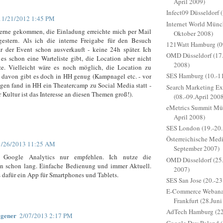
April 2009)
Infect09 Düsseldorf 
11/21/2012 1:45 PM
Internet World Münc
gerne gekommen, die Einladung erreichte mich per Mail
Oktober 2008)
 gestern. Als ich die interne Freigabe für den Besuch
121Watt Hamburg (0
r der Event schon ausverkauft - keine 24h später. Ich
OMD Düsseldorf (17.
 es schon eine Warteliste gibt, die Location aber nicht
2008)
ze. Vielleicht wäre es noch möglich, die Location zu
SES Hamburg (10.-11
 davon gibt es doch in HH genug (Kampnagel etc. - vor
gen fand in HH ein Theatercamp zu Social Media statt -
Search Marketing E
r Kultur ist das Interesse an diesen Themen groß!).
(08.-09.April 200
eMetrics Summit Mün
April 2008)
SES London (19.-20.
Österreichische Med
1/26/2013 11:25 AM
September 2007)
 Google Analytics nur empfehlen. Ich nutze die
OMD Düsseldorf (25.
on schon lang. Einfache Bedienung und immer Aktuell.
2007)
 dafür ein App für Smartphones und Tablets.
SES San Jose (20.-23
E-Commerce Webanal
Frankfurt (28.Juni
AdTech Hamburg (22
agener
2/07/2013 2:17 PM
Google Day Poland (