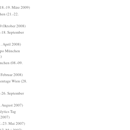
(18.-19. März 2009)
hen (21.-22.
9.Oktober 2008)
-18. September
. April 2008)
xpo München
8)
chen (08.-09.
 Februar 2008)
ientage Wien (28.
-26. September
. August 2007)
ytics Tag
 2007)
.-23. Mai 2007)
17. Mai 2007)