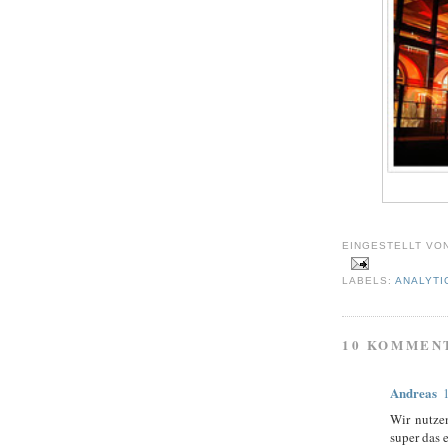
EINGESTELLT VO
LABELS:
ANALYTI
10 KOMMEN
Andreas
Wir nutzen
super das 