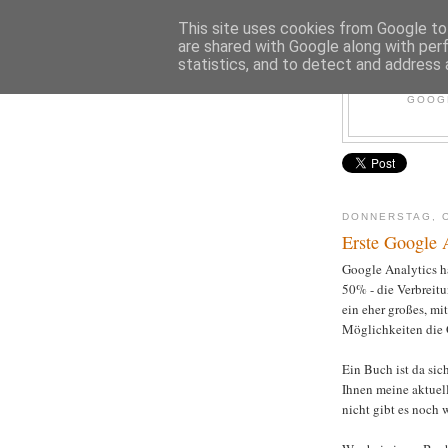
This site uses cookies from Google to 
are shared with Google along with per
statistics, and to detect and address 
GOOGL
DONNERSTAG, O
Erste Google 
Google Analytics h
50% - die Verbreit
ein eher großes, mi
Möglichkeiten die G
Ein Buch ist da sich
Ihnen meine aktuel
nicht gibt es noch 