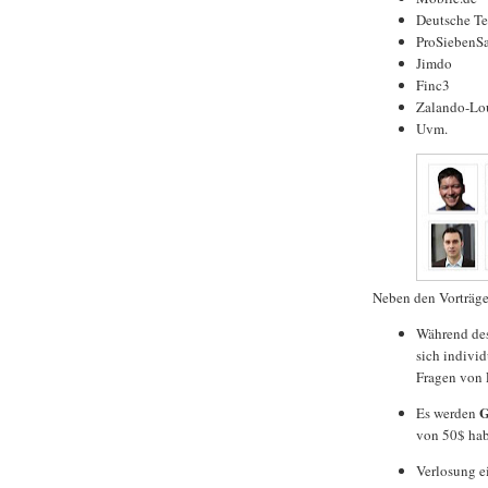
Deutsche T
ProSiebenSa
Jimdo
Finc3
Zalando-Lo
Uvm.
Neben den Vorträgen
Während des
sich indivi
Fragen von 
G
Es werden
von 50$ hab
Verlosung e