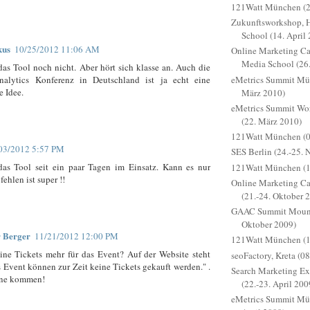
121Watt München (24
Zukunftsworkshop, 
School (14. April
kus
10/25/2012 11:06 AM
Online Marketing C
Media School (26
das Tool noch nicht. Aber hört sich klasse an. Auch die
eMetrics Summit Mün
alytics Konferenz in Deutschland ist ja echt eine
e Idee.
März 2010)
eMetrics Summit W
(22. März 2010)
121Watt München (0
03/2012 5:57 PM
SES Berlin (24.-25.
das Tool seit ein paar Tagen im Einsatz. Kann es nur
121Watt München (1
ehlen ist super !!
Online Marketing 
(21.-24. Oktober 
GAAC Summit Mounta
Oktober 2009)
 Berger
11/21/2012 12:00 PM
121Watt München (18
ine Tickets mehr für das Event? Auf der Website steht
seoFactory, Kreta (08
s Event können zur Zeit keine Tickets gekauft werden." .
Search Marketing E
rne kommen!
(22.-23. April 200
eMetrics Summit Mün