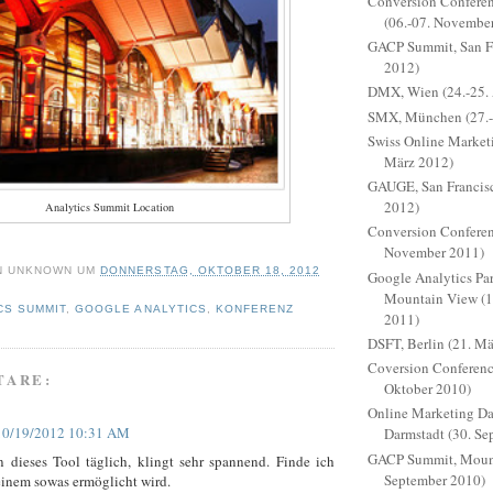
Conversion Conferen
(06.-07. Novembe
GACP Summit, San Fr
2012)
DMX, Wien (24.-25. 
SMX, München (27.-
Swiss Online Marketi
März 2012)
GAUGE, San Francisc
2012)
Analytics Summit Location
Conversion Conferen
November 2011)
N
UNKNOWN
UM
DONNERSTAG, OKTOBER 18, 2012
Google Analytics Pa
Mountain View (1
CS SUMMIT
,
GOOGLE ANALYTICS
,
KONFERENZ
2011)
DSFT, Berlin (21. M
Coversion Conferenc
TARE:
Oktober 2010)
Online Marketing D
10/19/2012 10:31 AM
Darmstadt (30. Se
GACP Summit, Mount
 dieses Tool täglich, klingt sehr spannend. Finde ich
September 2010)
einem sowas ermöglicht wird.