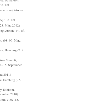
ce, Düsseldorf
r 2012)
ancisco (Oktober
April 2012)
28. März 2012)
ng, Zürich (14.-15.
o (08.-09. März
ce, Hamburg (7.-8.
rtner Summit,
4.-15. September
ärz 2011)
e, Hamburg (27.
ay Telekom,
ptember 2010)
ain View (15.