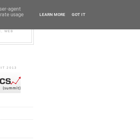
user-agent
erate usage
LEARN MORE
GOT IT
C, WEB
IT 2013