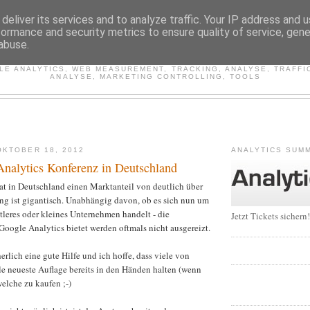
deliver its services and to analyze traffic. Your IP address and 
formance and security metrics to ensure quality of service, gen
WEB ANALYTICS INSIDE
abuse.
E ANALYTICS, WEB MEASUREMENT, TRACKING, ANALYSE, TRAFFI
ANALYSE, MARKETING CONTROLLING, TOOLS
KTOBER 18, 2012
ANALYTICS SUMM
Analytics Konferenz in Deutschland
at in Deutschland einen Marktanteil von deutlich über
ung ist gigantisch. Unabhängig davon, ob es sich nun um
ttleres oder kleines Unternehmen handelt - die
Jetzt Tickets sichern!
oogle Analytics bietet werden oftmals nicht ausgereizt.
erlich eine gute Hilfe und ich hoffe, dass viele von
le neueste Auflage bereits in den Händen halten (wenn
welche zu kaufen ;-)