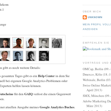
elekom
t.1
ÜBER MICH
UNKNOWN
unge
MEIN PROFIL VOLL
ANZEIGEN
EMPFEHLEN SIE
VORTRÄGE UND 
 gibt es noch weitere Details:
OMCap, Berlin (09.-
Dmexco, Köln (18.-1
Help Center
 gesamten Tages gibt es ein
in dem Sie
Webinale, Berlin (03
duell bei eigenen Google Analytics Problemen oder
Swiss Online Marketi
Experten helfen lassen können.
April 2013)
utscheine
GAIQ
für den
verlost die einen Gegenwert
SMX, München (09.-1
en.
Adobe Marketing Day
März 2013)
Google Analytics Buches
iner atuellen Ausgabe meines
.