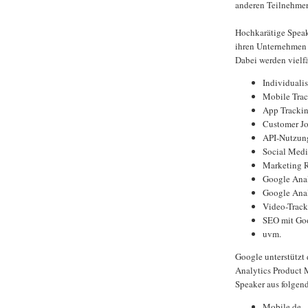
anderen Teilnehmer
Hochkarätige Speak
ihren Unternehmen 
Dabei werden vielf
Individuali
Mobile Tra
App Tracki
Customer Jo
API-Nutzun
Social Medi
Marketing 
Google Ana
Google Anal
Video-Track
SEO mit Goo
uvm.
Google unterstützt
Analytics Product
Speaker aus folge
Mobile.de