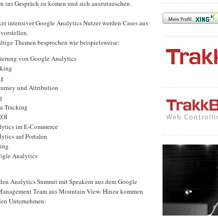
n ins Gespräch zu komen und sich auszutauschen.
er intensiver Google Analytics Nutzer werden Cases aus
vorstellen.
ältige Themen besprochen wie beispielsweise:
sierung von Google Analytics
cking
ng
urney und Attribution
g
a Tracking
ROI
lytics im E-Commerce
ytics auf Portalen
ing
gle Analytics
 den Analytics Summit mit Speakern aus dem Google
 Management Team aus Mountain View. Hinzu kommen
nden Unternehmen: