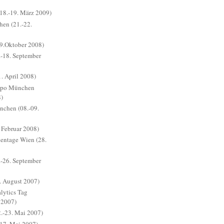
(18.-19. März 2009)
hen (21.-22.
9.Oktober 2008)
-18. September
. April 2008)
xpo München
8)
chen (08.-09.
 Februar 2008)
ientage Wien (28.
-26. September
. August 2007)
ytics Tag
 2007)
.-23. Mai 2007)
17. Mai 2007)