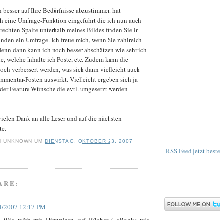
h besser auf Ihre Bedürfnisse abzustimmen hat
h eine Umfrage-Funktion eingeführt die ich nun auch
r rechten Spalte unterhalb meines Bildes finden Sie in
nden ein Umfrage. Ich freue mich, wenn Sie zahlreich
Denn dann kann ich noch besser abschätzen wie sehr ich
he, welche Inhalte ich Poste, etc. Zudem kann die
ch verbessert werden, was sich dann vielleicht auch
mmentar-Posten auswirkt. Vielleicht ergeben sich ja
er Feature Wünsche die evtl. umgesetzt werden
ielen Dank an alle Leser und auf die nächsten
te.
N
UNKNOWN
UM
DIENSTAG, OKTOBER 23, 2007
RSS Feed jetzt beste
ARE:
4/2007 12:17 PM
 Wie wär's mit Hinweisen auf Bücher / eBooks wie