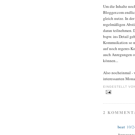
Um die Inhalte noc
Blogger.com endlic
gleich nutze. In de
regelmäßigen Abstä
daran teilnehmen. 
bspw. ins Detail ge
Kommuikation so no
auf noch regeres Ko
auch Anregungen od
können...
Also nocheinmal - v
interessanten Mona
EINGESTELLT VO
2 KOMMENT
beat
10/2
Anregung: