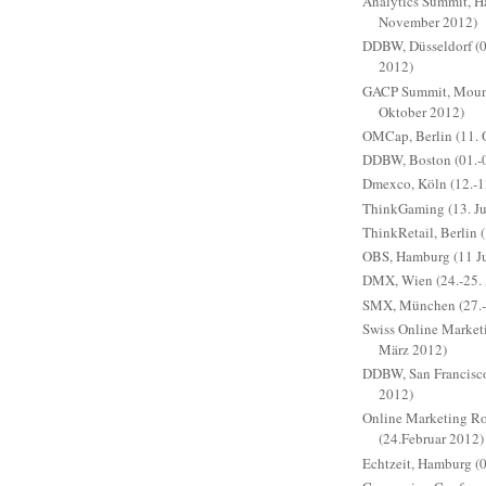
Analytics Summit, H
November 2012)
DDBW, Düsseldorf (
2012)
GACP Summit, Mount
Oktober 2012)
OMCap, Berlin (11. 
DDBW, Boston (01.-0
Dmexco, Köln (12.-1
ThinkGaming (13. Ju
ThinkRetail, Berlin 
OBS, Hamburg (11 J
DMX, Wien (24.-25. 
SMX, München (27.-
Swiss Online Marketi
März 2012)
DDBW, San Francisco
2012)
Online Marketing Ro
(24.Februar 2012)
Echtzeit, Hamburg (0