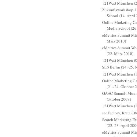
121Watt München (24
Zukunftsworkshop, 
School (14. April
Online Marketing C
Media School (26
eMetrics Summit Mün
März 2010)
eMetrics Summit W
(22. März 2010)
121Watt München (0
SES Berlin (24.-25.
121Watt München (1
Online Marketing 
(21.-24. Oktober 
GAAC Summit Mounta
Oktober 2009)
121Watt München (18
seoFactory, Kreta (08
Search Marketing E
(22.-23. April 200
eMetrics Summit Mün