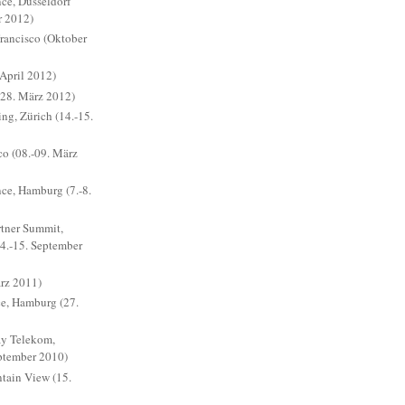
ce, Düsseldorf
r 2012)
ancisco (Oktober
April 2012)
28. März 2012)
ng, Zürich (14.-15.
o (08.-09. März
ce, Hamburg (7.-8.
rtner Summit,
4.-15. September
ärz 2011)
e, Hamburg (27.
ay Telekom,
ptember 2010)
ain View (15.