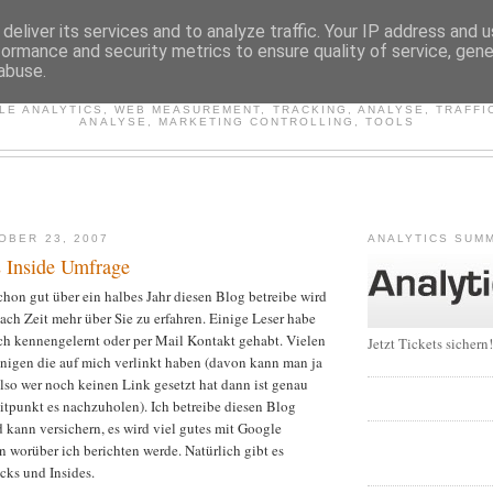
deliver its services and to analyze traffic. Your IP address and 
formance and security metrics to ensure quality of service, gen
WEB ANALYTICS INSIDE
abuse.
E ANALYTICS, WEB MEASUREMENT, TRACKING, ANALYSE, TRAFFI
ANALYSE, MARKETING CONTROLLING, TOOLS
OBER 23, 2007
ANALYTICS SUMM
 Inside Umfrage
hon gut über ein halbes Jahr diesen Blog betreibe wird
ach Zeit mehr über Sie zu erfahren. Einige Leser habe
ich kennengelernt oder per Mail Kontakt gehabt. Vielen
Jetzt Tickets sichern!
enigen die auf mich verlinkt haben (davon kann man ja
lso wer noch keinen Link gesetzt hat dann ist genau
Zeitpunkt es nachzuholen). Ich betreibe diesen Blog
d kann versichern, es wird viel gutes mit Google
 worüber ich berichten werde. Natürlich gibt es
icks und Insides.