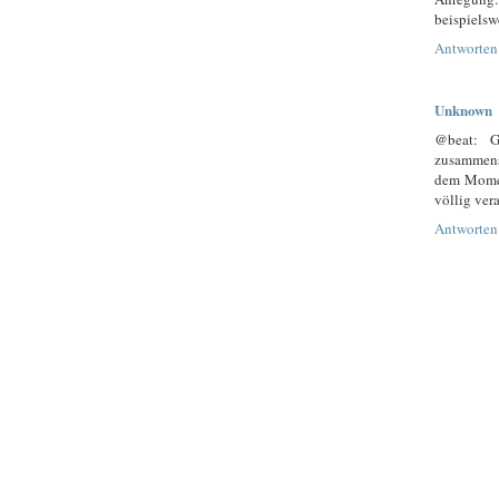
beispielsw
Antworten
Unknown
@beat: G
zusammenst
dem Momen
völlig veral
Antworten