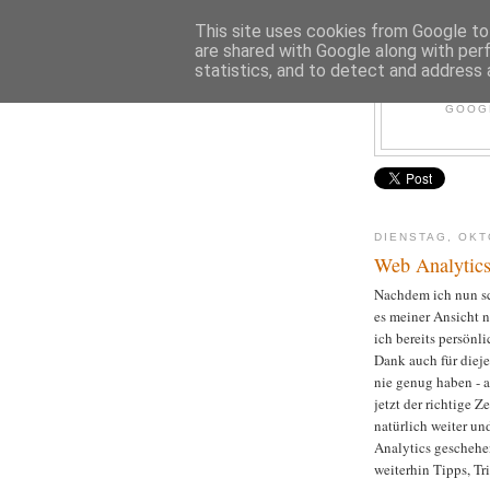
This site uses cookies from Google to 
are shared with Google along with per
statistics, and to detect and address 
GOOGL
DIENSTAG, OKT
Web Analytics
Nachdem ich nun sc
es meiner Ansicht n
ich bereits persönl
Dank auch für diej
nie genug haben - a
jetzt der richtige 
natürlich weiter un
Analytics geschehen
weiterhin Tipps, Tr