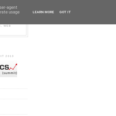
user-agent
erate usage
LEARN MORE
GOT IT
C, WEB
IT 2013