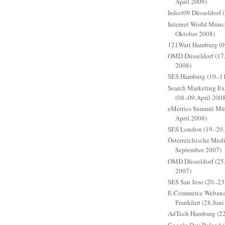
April 2009)
Infect09 Düsseldorf 
Internet World Münc
Oktober 2008)
121Watt Hamburg (0
OMD Düsseldorf (17.
2008)
SES Hamburg (10.-11
Search Marketing E
(08.-09.April 200
eMetrics Summit Mün
April 2008)
SES London (19.-20.
Österreichische Med
September 2007)
OMD Düsseldorf (25.
2007)
SES San Jose (20.-23
E-Commerce Webanal
Frankfurt (28.Juni
AdTech Hamburg (22
Google Day Poland (