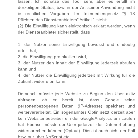
lassen: Ich schätze das Tool sehr, aber es erfüllt im
derzeitigen Status, bzw. in der Art seiner Anwendung nicht
ie rechtlichen Vorgaben: Im Telemediengesetz "§ 13
Pflichten des Diensteanbieters" Artikel 1 steht:
(2) Die Einwilligung kann elektronisch erklärt werden, wenn
der Diensteanbieter sicherstellt, dass
1. der Nutzer seine Einwilligung bewusst und eindeutig
erteilt hat,
2. die Einwilligung protokolliert wird,
3. der Nutzer den Inhalt der Einwilligung jederzeit abrufen
kann und
4. der Nutzer die Einwilligung jederzeit mit Wirkung für die
Zukunft widerrufen kann.
Demnach müsste jede Website zu Beginn den User aktiv
abfragen, ob er bereit ist, dass Google seine
personenbezogenen Daten (IP-Adresse) speichert und
weiterverarbeitet. Ein sogenanntes Optin setzt derzeit aber
kein Websitenbetreiber ein der GoogleAnalytics am Laufen
hat. Ebenso müsste der User jederzeit der Datenerhebung
widersprechen können (Optout). Dies ist auch nicht der Fall
bzw. nur über NoScript etc.