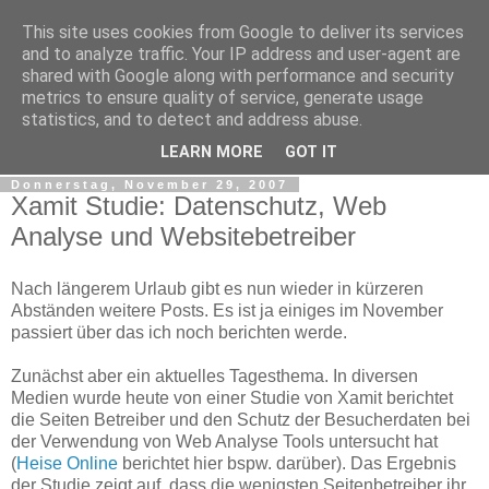
This site uses cookies from Google to deliver its services
Web Analytics Inside
and to analyze traffic. Your IP address and user-agent are
shared with Google along with performance and security
metrics to ensure quality of service, generate usage
Google Analytics, Web Measurement, Tracking, Analyse,
statistics, and to detect and address abuse.
Traffic, Web Analyse, Marketing Controlling, Tools
LEARN MORE
GOT IT
Donnerstag, November 29, 2007
Xamit Studie: Datenschutz, Web
Analyse und Websitebetreiber
Nach längerem Urlaub gibt es nun wieder in kürzeren
Abständen weitere Posts. Es ist ja einiges im November
passiert über das ich noch berichten werde.
Zunächst aber ein aktuelles Tagesthema. In diversen
Medien wurde heute von einer Studie von Xamit berichtet
die Seiten Betreiber und den Schutz der Besucherdaten bei
der Verwendung von Web Analyse Tools untersucht hat
(
Heise Online
berichtet hier bspw. darüber). Das Ergebnis
der Studie zeigt auf, dass die wenigsten Seitenbetreiber ihr