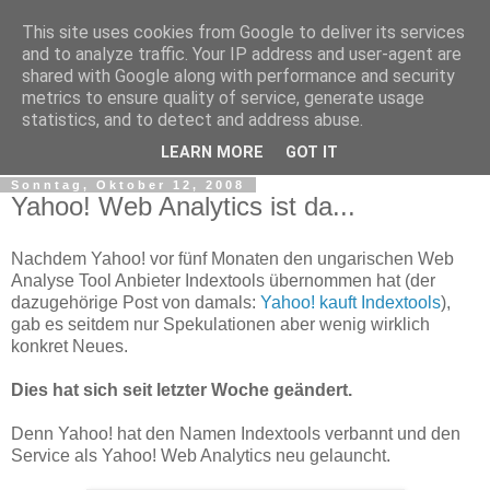
This site uses cookies from Google to deliver its services
Web Analytics Inside
and to analyze traffic. Your IP address and user-agent are
shared with Google along with performance and security
metrics to ensure quality of service, generate usage
Google Analytics, Web Measurement, Tracking, Analyse,
statistics, and to detect and address abuse.
Traffic, Web Analyse, Marketing Controlling, Tools
LEARN MORE
GOT IT
Sonntag, Oktober 12, 2008
Yahoo! Web Analytics ist da...
Nachdem Yahoo! vor fünf Monaten den ungarischen Web
Analyse Tool Anbieter Indextools übernommen hat (der
dazugehörige Post von damals:
Yahoo! kauft Indextools
),
gab es seitdem nur Spekulationen aber wenig wirklich
konkret Neues.
Dies hat sich seit letzter Woche geändert.
Denn Yahoo! hat den Namen Indextools verbannt und den
Service als Yahoo! Web Analytics neu gelauncht.