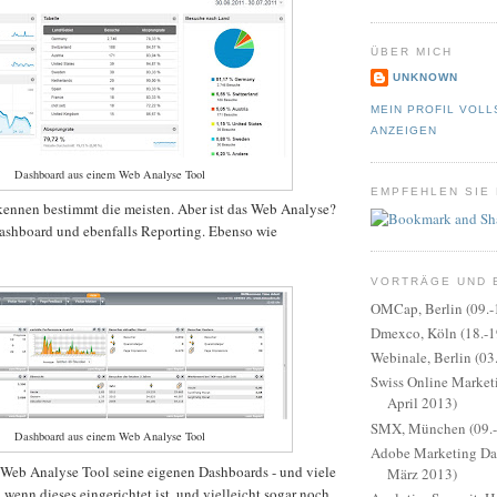
ÜBER MICH
UNKNOWN
MEIN PROFIL VOLL
ANZEIGEN
Dashboard aus einem Web Analyse Tool
EMPFEHLEN SIE
kennen bestimmt die meisten. Aber ist das Web Analyse?
Dashboard und ebenfalls Reporting. Ebenso wie
VORTRÄGE UND 
OMCap, Berlin (09.-
Dmexco, Köln (18.-1
Webinale, Berlin (03
Swiss Online Marketi
April 2013)
SMX, München (09.-1
Dashboard aus einem Web Analyse Tool
Adobe Marketing Day
s Web Analyse Tool seine eigenen Dashboards - und viele
März 2013)
wenn dieses eingerichtet ist, und vielleicht sogar noch