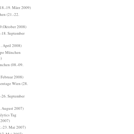
(18.-19. März 2009)
hen (21.-22.
9.Oktober 2008)
-18. September
. April 2008)
xpo München
8)
chen (08.-09.
 Februar 2008)
ientage Wien (28.
-26. September
. August 2007)
ytics Tag
 2007)
.-23. Mai 2007)
17. Mai 2007)