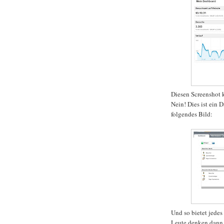
Diesen Screenshot 
Nein! Dies ist ein 
folgendes Bild:
Und so bietet jede
Leute denken dann, 