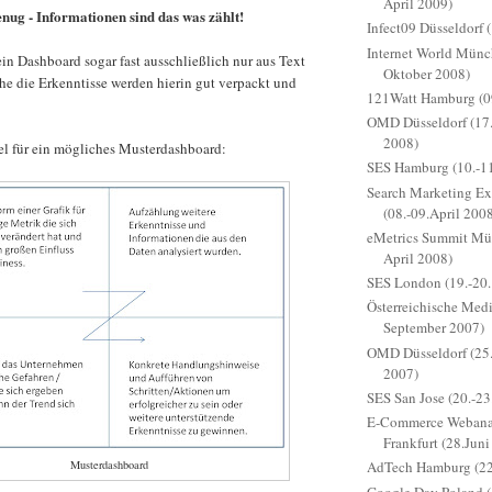
April 2009)
nug - Informationen sind das was zählt!
Infect09 Düsseldorf 
Internet World Münc
in Dashboard sogar fast ausschließlich nur aus Text
Oktober 2008)
he die Erkenntisse werden hierin gut verpackt und
121Watt Hamburg (0
OMD Düsseldorf (17.
2008)
el für ein mögliches Musterdashboard:
SES Hamburg (10.-11
Search Marketing E
(08.-09.April 200
eMetrics Summit Mün
April 2008)
SES London (19.-20.
Österreichische Med
September 2007)
OMD Düsseldorf (25.
2007)
SES San Jose (20.-23
E-Commerce Webanal
Frankfurt (28.Juni
Musterdashboard
AdTech Hamburg (22
Google Day Poland (