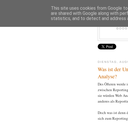
This site uses cookies from Google to 
are shared with Google along with per
statistics, and to detect and address 
GOOGL
DIENSTAG, AUG
Was ist der U
Analyse?
Des Öfteren werde i
zwischen Reporting
sie würden Web Anal
anderes als Reporti
Doch was ist denn 
sich zum Reportin