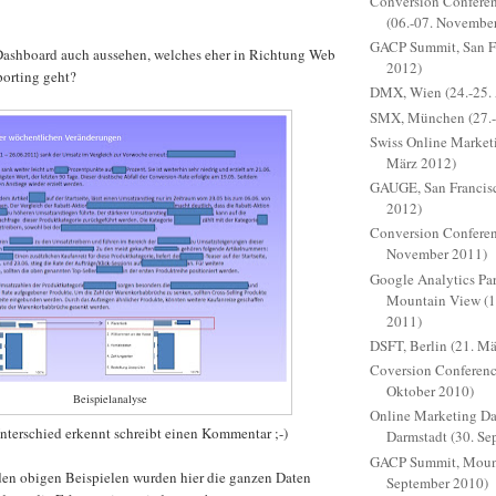
Conversion Conferen
(06.-07. Novembe
GACP Summit, San Fr
Dashboard auch aussehen, welches eher in Richtung Web
2012)
porting geht?
DMX, Wien (24.-25. 
SMX, München (27.-
Swiss Online Marketi
März 2012)
GAUGE, San Francisc
2012)
Conversion Conferen
November 2011)
Google Analytics Pa
Mountain View (1
2011)
DSFT, Berlin (21. M
Coversion Conferenc
Oktober 2010)
Beispielanalyse
Online Marketing D
Unterschied erkennt schreibt einen Kommentar ;-)
Darmstadt (30. Se
GACP Summit, Mount
den obigen Beispielen wurden hier die ganzen Daten
September 2010)