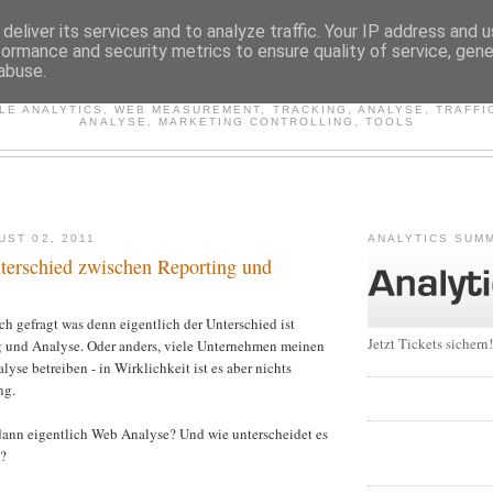
deliver its services and to analyze traffic. Your IP address and 
formance and security metrics to ensure quality of service, gen
WEB ANALYTICS INSIDE
abuse.
E ANALYTICS, WEB MEASUREMENT, TRACKING, ANALYSE, TRAFFI
ANALYSE, MARKETING CONTROLLING, TOOLS
UST 02, 2011
ANALYTICS SUMM
nterschied zwischen Reporting und
ch gefragt was denn eigentlich der Unterschied ist
Jetzt Tickets sichern!
 und Analyse. Oder anders, viele Unternehmen meinen
yse betreiben - in Wirklichkeit ist es aber nichts
ng.
dann eigentlich Web Analyse? Und wie unterscheidet es
g?