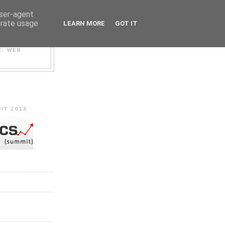
user-agent
erate usage
LEARN MORE
GOT IT
C, WEB
IT 2013