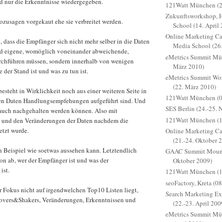
nd nur die Erkenntnisse wiedergegeben.
121Watt München (24
Zukunftsworkshop, 
ozusagen vorgekaut ehe sie verbreitet werden.
School (14. April
Online Marketing C
l, dass die Empfänger sich nicht mehr selber in die Daten
Media School (26
nd eigene, womöglich voneinander abweichende,
eMetrics Summit Mün
urchführen müssen, sondern innerhalb von wenigen
März 2010)
 der Stand ist und was zu tun ist.
eMetrics Summit W
(22. März 2010)
esteht in Wirklichkeit noch aus einer weiteren Seite in
121Watt München (0
den Daten Handlungsempfehungen aufgeführt sind. Und
SES Berlin (24.-25.
e auch nachgehalten werden können. Also mit
121Watt München (1
und den Veränderungen der Daten nachdem die
tzt wurde.
Online Marketing 
(21.-24. Oktober 
in Beispiel wie soetwas aussehen kann. Letztendlich
GAAC Summit Mounta
on ab, wer der Empfänger ist und was der
Oktober 2009)
ist.
121Watt München (18
seoFactory, Kreta (08
er Fokus nicht auf irgendwelchen Top10 Listen liegt,
Search Marketing E
overs&Shakers, Veränderungen, Erkenntnissen und
(22.-23. April 200
eMetrics Summit Mün