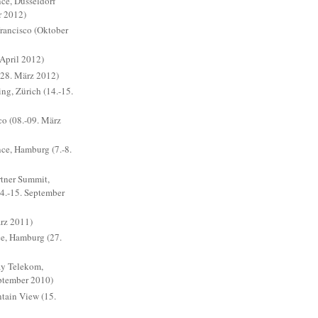
ce, Düsseldorf
r 2012)
ancisco (Oktober
April 2012)
28. März 2012)
ng, Zürich (14.-15.
o (08.-09. März
ce, Hamburg (7.-8.
rtner Summit,
4.-15. September
ärz 2011)
e, Hamburg (27.
ay Telekom,
ptember 2010)
ain View (15.