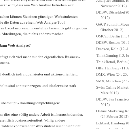
Analytics Summit, H
hickt wird, dass nun Web Analyse betrieben wird.
November 2012)
DDBW, Düsseldorf (
achen können Sie einen günstigen Werkstudenten
2012)
/sie die Daten aus einem Web Analyse Tool
GACP Summit, Mount
 in Excel neu zusammenstellen lassen. Es gibt in großen
Oktober 2012)
Abteilungen, die nichts anderes machen...
OMCap, Berlin (11. 
DDBW, Boston (01.-0
 dann Web Analyse?
Dmexco, Köln (12.-1
ThinkGaming (13. Ju
tigt sich viel mehr mit den eigentlichen Business-
ThinkRetail, Berlin 
hmens.
OBS, Hamburg (11 J
 deutlich individualisierter und aktionsorientiert.
DMX, Wien (24.-25. 
SMX, München (27.-
halte sind contextbezogen und idealerweise stark
Swiss Online Marketi
März 2012)
DDBW, San Francisco
e überhaupt - Handlungsempfehlungen!
2012)
Online Marketing Ro
ss dies eine völlig andere Arbeit ist, herausfordernder,
(24.Februar 2012)
esentlich businessorientiert. Völlig andere
Echtzeit, Hamburg (0
 zahlenexportierender Werkstudent reicht hier nicht