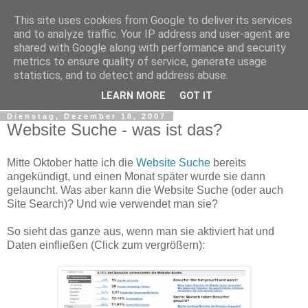
This site uses cookies from Google to deliver its services
Web Analytics Inside
and to analyze traffic. Your IP address and user-agent are
shared with Google along with performance and security
metrics to ensure quality of service, generate usage
Google Analytics, Web Measurement, Tracking, Analyse,
statistics, and to detect and address abuse.
Traffic, Web Analyse, Marketing Controlling, Tools
LEARN MORE
GOT IT
Dienstag, Dezember 18, 2007
Website Suche - was ist das?
Mitte Oktober hatte ich die
Website Suche
bereits
angekündigt, und einen Monat später wurde sie dann
gelauncht. Was aber kann die Website Suche (oder auch
Site Search)? Und wie verwendet man sie?
So sieht das ganze aus, wenn man sie aktiviert hat und
Daten einfließen (Click zum vergrößern):