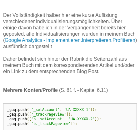
Der Vollständigkeit halber hier eine kurze Auflistung
verschiedener Individualisierungsmöglichkeiten. Über
einige davon habe ich in der Vergangenheit bereits hier
geposted, alle Individualisierungen wurden in meinem Buch
(
Google Analytics - Implementieren.Interpretieren.Profitieren
)
ausführlich dargestellt
Daher befindet sich hinter der Rubrik die Seitenzahl aus
meinem Buch mit dem korrespondierenden Artikel und/oder
ein Link zu dem entsprechenden Blog Post.
Mehrere Konten/Profile
(S. 81 f. - Kapitel 6.11)
_gaq
.
push
([
'_setAccount'
,
'UA-XXXXX-1'
]);
_gaq
.
push
([
'_trackPageview'
]);
_gaq
.
push
([
'b._setAccount'
,
'UA-XXXXX-2'
]);
_gaq
.
push
([
'b._trackPageview'
]);