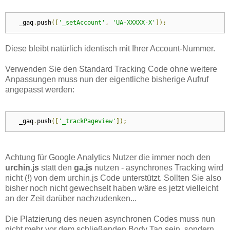
  _gaq
.
push
([
'_setAccount'
,
'UA-XXXXX-X'
]);
Diese bleibt natürlich identisch mit Ihrer Account-Nummer.
Verwenden Sie den Standard Tracking Code ohne weitere
Anpassungen muss nun der eigentliche bisherige Aufruf
angepasst werden:
  _gaq
.
push
([
'_trackPageview'
]);
Achtung für Google Analytics Nutzer die immer noch den
urchin.js
statt den
ga.js
nutzen - asynchrones Tracking wird
nicht (!) von dem urchin.js Code unterstützt. Sollten Sie also
bisher noch nicht gewechselt haben wäre es jetzt vielleicht
an der Zeit darüber nachzudenken...
Die Platzierung des neuen asynchronen Codes muss nun
nicht mehr vor dem schließenden Body Tag sein, sondern