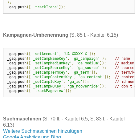
);
_gaq
.
push
([
'_trackTrans'
]);
Kampagnen-Umbenennung
(S. 85 f. - Kapitel 6.15)
_gaq
.
push
([
'_setAccount'
,
'UA-XXXXX-X'
]);
_gaq
.
push
([
'_setCampNameKey'
,
'ga_campaign'
]);
// name
_gaq
.
push
([
'_setCampMediumKey'
,
'ga_medium'
]);
// medium
_gaq
.
push
([
'_setCampSourceKey'
,
'ga_source'
]);
// source
_gaq
.
push
([
'_setCampTermKey'
,
'ga_term'
]);
// term/ke
_gaq
.
push
([
'_setCampContentKey'
,
'ga_content'
]);
// content
_gaq
.
push
([
'_setCampIdKey'
,
'ga_id'
]);
// id numb
_gaq
.
push
([
'_setCampNOKey'
,
'ga_nooverride'
]);
// don't o
_gaq
.
push
([
'_trackPageview'
]);
Suchmaschinen
(S. 70 ff. - Kapitel 6.5, S. 83 f. - Kapitel
6.13)
Weitere Suchmaschinen hinzufügen
Google Analytics und Bing