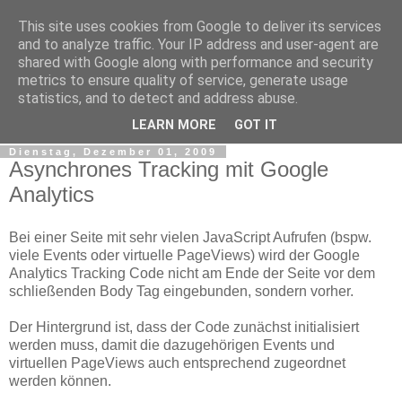
This site uses cookies from Google to deliver its services
Web Analytics Inside
and to analyze traffic. Your IP address and user-agent are
shared with Google along with performance and security
metrics to ensure quality of service, generate usage
Google Analytics, Web Measurement, Tracking, Analyse,
statistics, and to detect and address abuse.
Traffic, Web Analyse, Marketing Controlling, Tools
LEARN MORE
GOT IT
Dienstag, Dezember 01, 2009
Asynchrones Tracking mit Google
Analytics
Bei einer Seite mit sehr vielen JavaScript Aufrufen (bspw.
viele Events oder virtuelle PageViews) wird der Google
Analytics Tracking Code nicht am Ende der Seite vor dem
schließenden Body Tag eingebunden, sondern vorher.
Der Hintergrund ist, dass der Code zunächst initialisiert
werden muss, damit die dazugehörigen Events und
virtuellen PageViews auch entsprechend zugeordnet
werden können.