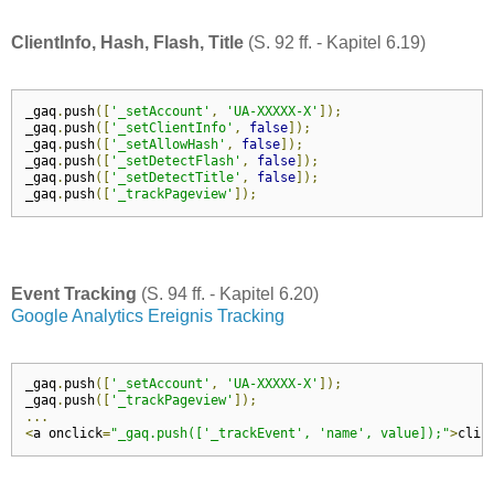
ClientInfo, Hash, Flash, Title
(S. 92 ff. - Kapitel 6.19)
_gaq
.
push
([
'_setAccount'
,
'UA-XXXXX-X'
]);
_gaq
.
push
([
'_setClientInfo'
,
false
]);
_gaq
.
push
([
'_setAllowHash'
,
false
]);
_gaq
.
push
([
'_setDetectFlash'
,
false
]);
_gaq
.
push
([
'_setDetectTitle'
,
false
]);
_gaq
.
push
([
'_trackPageview'
]);
Event Tracking
(S. 94 ff. - Kapitel 6.20)
Google Analytics Ereignis Tracking
_gaq
.
push
([
'_setAccount'
,
'UA-XXXXX-X'
]);
_gaq
.
push
([
'_trackPageview'
]);
...
<
a onclick
=
"_gaq.push(['_trackEvent', 'name', value]);"
>
clic