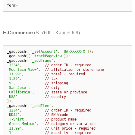
...
form
>
E-Commerce
(S. 76 ff. - Kapitel 6.9)
_gaq
.
push
([
'_setAccount'
,
'UA-XXXXX-X'
]);
_gaq
.
push
([
'_trackPageview'
]);
_gaq
.
push
([
'_addTrans'
,
'1234'
,
// order ID - required
'Mountain View'
,
// affiliation or store name
'11.99'
,
// total - required
'1.29'
,
// tax
'5'
,
// shipping
'San Jose'
,
// city
'California'
,
// state or province
'USA'
// country
]);
_gaq
.
push
([
'_addItem'
,
'1234'
,
// order ID - required
'DD44'
,
// SKU/code
'T-Shirt'
,
// product name
'Green Medium'
,
// category or variation
'11.99'
,
// unit price - required
'1'
// quantity - required