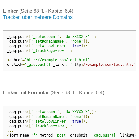
Linker
(Seite 68 ff. - Kapitel 6.4)
Tracken über mehrere Domains
_gaq
.
push
([
'_setAccount'
,
'UA-XXXXX-X'
]);
_gaq
.
push
([
'_setDomainName'
,
'none'
]);
_gaq
.
push
([
'_setAllowLinker'
,
true
]);
_gaq
.
push
([
'_trackPageview'
]);
...
<
a href
=
'http://example.com/test.html'
onclick
=
'_gaq.push(['
_link
', '
http
:
//example.com/test.html')
Linker mit Formular
(Seite 68 ff. - Kapitel 6.4)
_gaq
.
push
([
'_setAccount'
,
'UA-XXXXX-X'
]);
_gaq
.
push
([
'_setDomainName'
,
'none'
]);
_gaq
.
push
([
'_setAllowLinker'
,
true
]);
_gaq
.
push
([
'_trackPageview'
]);
...
<
form name
=
'f'
 method
=
'post'
 onsubmit
=
'_gaq.push(['
_linkByPo