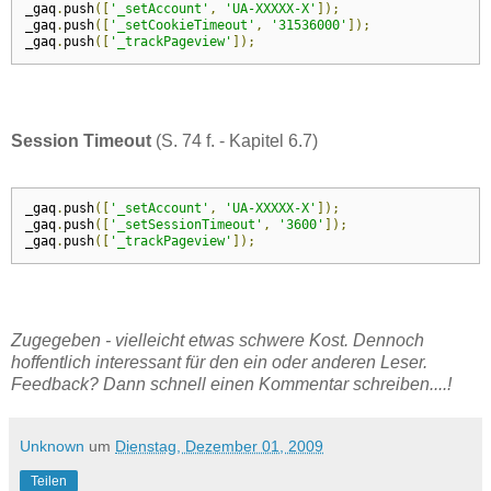
_gaq
.
push
([
'_setAccount'
,
'UA-XXXXX-X'
]);
_gaq
.
push
([
'_setCookieTimeout'
,
'31536000'
]);
_gaq
.
push
([
'_trackPageview'
]);
Session Timeout
(S. 74 f. - Kapitel 6.7)
_gaq
.
push
([
'_setAccount'
,
'UA-XXXXX-X'
]);
_gaq
.
push
([
'_setSessionTimeout'
,
'3600'
]);
_gaq
.
push
([
'_trackPageview'
]);
Zugegeben - vielleicht etwas schwere Kost. Dennoch
hoffentlich interessant für den ein oder anderen Leser.
Feedback? Dann schnell einen Kommentar schreiben....!
Unknown
um
Dienstag, Dezember 01, 2009
Teilen