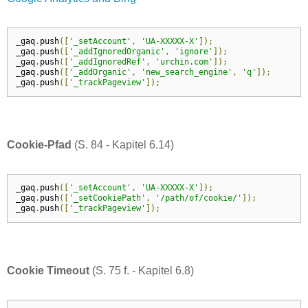
_gaq
.
push
([
'_setAccount'
,
'UA-XXXXX-X'
]);
_gaq
.
push
([
'_addIgnoredOrganic'
,
'ignore'
]);
_gaq
.
push
([
'_addIgnoredRef'
,
'urchin.com'
]);
_gaq
.
push
([
'_addOrganic'
,
'new_search_engine'
,
'q'
]);
_gaq
.
push
([
'_trackPageview'
]);
Cookie-Pfad
(S. 84 - Kapitel 6.14)
_gaq
.
push
([
'_setAccount'
,
'UA-XXXXX-X'
]);
_gaq
.
push
([
'_setCookiePath'
,
'/path/of/cookie/'
]);
_gaq
.
push
([
'_trackPageview'
]);
Cookie Timeout
(S. 75 f. - Kapitel 6.8)