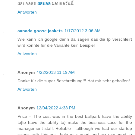
ผลบอลสด
ผลบอล
ผลบอลวันนี้
Antworten
canada goose jackets
1/17/2012 3:06 AM
Wie kann ich google denn da sagen das die Ip verschleirt
wird konnte für die Variante kein Beispiel
Antworten
Anonym
4/22/2013 11:19 AM
Danke für die super Beschreibung!!! Hat mir sehr geholfen!
Antworten
Anonym
12/04/2022 4:38 PM
Price – The cost was in the best ballpark have the ability
to|to have the ability to} make the business case for the
management staff. Reliable – although we had our startup
issues with this unit, help was good and we managed to